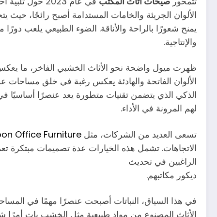
تتمحور
صيحات اثاث المكتب
في عام 2023 حو
الألوان الجريئة والخامات المستدامة أصبح رائجًا، حيث يت
يمنح شعورًا بالراحة والأناقة. الضوء الطبيعي يلعب دورًا
والإنتاجية.
ظهرت ميول واضحة نحو الأثاث الخشبي الفاخر، ما يعكس 
الألوان الفاتحة والهادئة يعكس رغبة في خلق مساحات عمل 
الذكي الذي يتضمن تقنيات متطورة يعد عنصرًا أساسيًا ف
لهم المرونة في الأداء.
تسعى العديد من الشركات، مثل
n Office Furniture
الاتجاهات. تشمل هذه الخيارات عدة تصميمات مبتكرة ت
الراغبين في تحديث
ديكور مكاتبهم.
في هذا السياق، النباتات أصبحت عنصرًا مهمًا في المساحات ا
الأثاث المصنوع من مواد طبيعية مثل الخشب بات أمرًا شائع