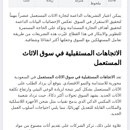
2019
متزايد
زيادة
ثابت
ملحوظ
يمكن اعتبار التشريعات الداعمة لتجارة الاثاث المستعمل عنصراً مهماً
لتحقيق الاستقرار في السوق. تعكس الإحصائيات البيانات الداعمة
لتحقيق أهداف التجارة المستدامة وتؤكد على الحاجة المستمرة
للتطوير والابتكار في هذا القطاع. غيّرت هذه التشريعات من طريقة
تعامل المستهلكين مع السوق وجعلتها أكثر انفتاحًا وشفافية.
الاتجاهات المستقبلية في سوق الاثاث
المستعمل
تعد
الاتجاهات المستقبلية في سوق الاثاث المستعمل
في السعودية
محورية للاستدامة والنمو الاقتصادي. يتوقع أن يزداد الطلب على
الأثاث المستعمل بشكل كبير نتيجة لزيادة الوعي البيئي وارتفاع تكلفة
الأثاث الجديد. يشهد السوق تحولات أكثر ذكاءً، حيث تزداد شعبية
الأثاث المكتبي الذكي الذي يدمج تقنيات مثل شحن الأجهزة اللاسلكية
والمكاتب القابلة للتعديل كهربائيًا، مما يلبي احتياجات أسلوب العمل
الجديد.
علاوة على ذلك، تركز الشركات على تقديم أثاث مصنوع من مواد