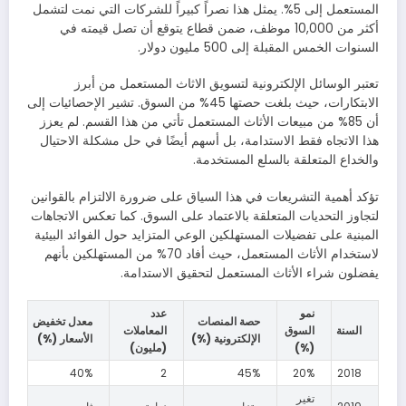
المستعمل إلى 5%. يمثل هذا نصراً كبيراً للشركات التي نمت لتشمل
أكثر من 10,000 موظف، ضمن قطاع يتوقع أن تصل قيمته في
السنوات الخمس المقبلة إلى 500 مليون دولار.
تعتبر الوسائل الإلكترونية لتسويق الاثاث المستعمل من أبرز
الابتكارات، حيث بلغت حصتها 45% من السوق. تشير الإحصائيات إلى
أن 85% من مبيعات الأثاث المستعمل تأتي من هذا القسم. لم يعزز
هذا الاتجاه فقط الاستدامة، بل أسهم أيضًا في حل مشكلة الاحتيال
والخداع المتعلقة بالسلع المستخدمة.
تؤكد أهمية التشريعات في هذا السياق على ضرورة الالتزام بالقوانين
لتجاوز التحديات المتعلقة بالاعتماد على السوق. كما تعكس الاتجاهات
المبنية على تفضيلات المستهلكين الوعي المتزايد حول الفوائد البيئية
لاستخدام الأثاث المستعمل، حيث أفاد 70% من المستهلكين بأنهم
يفضلون شراء الأثاث المستعمل لتحقيق الاستدامة.
نمو
عدد
حصة المنصات
معدل تخفيض
السنة
السوق
المعاملات
الإلكترونية (%)
الأسعار (%)
(%)
(مليون)
40%
2
45%
20%
2018
تغير