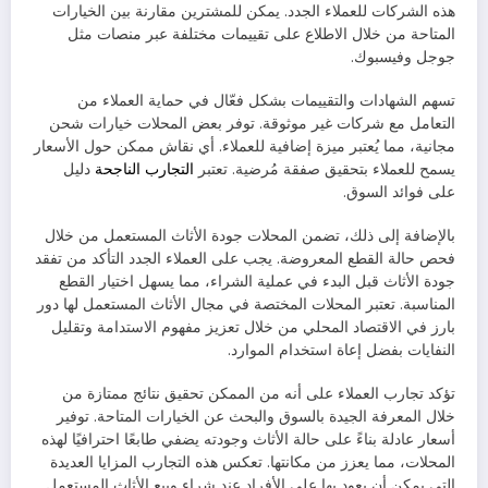
هذه الشركات للعملاء الجدد. يمكن للمشترين مقارنة بين الخيارات
المتاحة من خلال الاطلاع على تقييمات مختلفة عبر منصات مثل
جوجل وفيسبوك.
تسهم الشهادات والتقييمات بشكل فعّال في حماية العملاء من
التعامل مع شركات غير موثوقة. توفر بعض المحلات خيارات شحن
مجانية، مما يُعتبر ميزة إضافية للعملاء. أي نقاش ممكن حول الأسعار
يسمح للعملاء بتحقيق صفقة مُرضية. تعتبر
التجارب الناجحة
دليل
على فوائد السوق.
بالإضافة إلى ذلك، تضمن المحلات جودة الأثاث المستعمل من خلال
فحص حالة القطع المعروضة. يجب على العملاء الجدد التأكد من تفقد
جودة الأثاث قبل البدء في عملية الشراء، مما يسهل اختيار القطع
المناسبة. تعتبر المحلات المختصة في مجال الأثاث المستعمل لها دور
بارز في الاقتصاد المحلي من خلال تعزيز مفهوم الاستدامة وتقليل
النفايات بفضل إعاة استخدام الموارد.
تؤكد تجارب العملاء على أنه من الممكن تحقيق نتائج ممتازة من
خلال المعرفة الجيدة بالسوق والبحث عن الخيارات المتاحة. توفير
أسعار عادلة بناءً على حالة الأثاث وجودته يضفي طابعًا احترافيًا لهذه
المحلات، مما يعزز من مكانتها. تعكس هذه التجارب المزايا العديدة
التي يمكن أن يعود بها على الأفراد عند شراء وبيع الأثاث المستعمل.