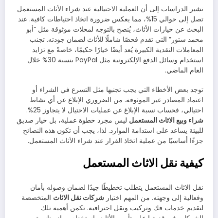
تشير الدراسات إلى أن العملية الاحتيالية عند شراء الأثاث المستعمل
تصل إلى حوالي 15%، مما يعكس ضرورة اتخاذ احتياطات كافية. عند
البحث عن خيارات الأثاث، يُنصح بالتوجه لمحلات موثوقة مثل “أبو
محمد ستور” التي تقدم فحصًا شاملًا للأثاث لضمان جودته. تجنب
المعاملات النقدية الكبيرة يُعد أيضًا خيارًا حكيمًا، خاصةً مع تزايد
استخدام وسائل الدفع الإلكترونية مثل PayPal بنسبة 30% خلال
العام الماضي.
توجد بعض الأخطاء التي يجب تجنبها مثل التسرع في الشراء أو
اعتماد المصادر غير الموثوقة. من الضروري الإبلاغ عن أي نشاط
احتيالي، فحساب نسبة الإبلاغ عن عمليات الاحتيال لا يتجاوز 25%.
شراء وبيع الاثاث المستعمل
ليس مجرد خطوة عملية، بل خيار صديق
للبيئة يساعد على استدامة الموارد. لذا، يجب أن تكون هذه النصائح
جزءًا أساسيًا من عملية اتخاذ القرار عند شراء الأثاث المستعمل.
كيفية نقل الاثاث المستعمل
نقل الاثاث المستعمل يتطلب تخطيطًا جيدًا لضمان وصوله بأمان
وفعالية إلى وجهته. من المهم اختيار
شركات نقل الاثاث
المتخصصة
لتقديم خدمات فك وتركيب ونقل احترافية. تكمن أهمية تلك