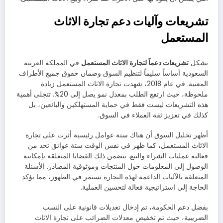
تشريعات وآليات دعم تجارة الاثاث
المستعمل
تشكل
تشريعات دعماً لتجارة الاثاث المستعمل
في المملكة العربية
السعودية أساساً سليماً لتنظيم السوق وضمان حقوق جميع الأطراف
المعنية. في عام 2018، شهدت تجارة الاثاث المستعمل زيادة
ملحوظة، حيث ارتفع الطلب بمعدل نمو يصل إلى 20%. تتجلى أهمية
هذه التشريعات ليست فقط في حماية المستهلكين والبائعين، بل
كذلك في تعزيز ثقة العملاء في السوق.
أظهر تحليل السوق أن هناك ستة عوامل رئيسية أثرت على تجارة
الاثاث المستعمل، كما ظهر في نفس الوقت ستة عوائق تحد من
فعالية عمليات الشراء والبيع. يتضمن ذلك القضايا المتعلقة بإمكانية
الوصول إلى المعلومات حول المنتجات وموثوقية المصادر. الأسئلة
المتعلقة بالآليات الداعمة لهذه التجارة تستمر في الظهور، مما يؤكد
الحاجة إلى استراتيجية فعالة لتحسين العملية.
بفضل دعم الحكومة، تم إدخال تعديلات قانونية على النسب
الضريبية، حيث تم تخفيض معدلات الضرائب على تجارة الاثاث