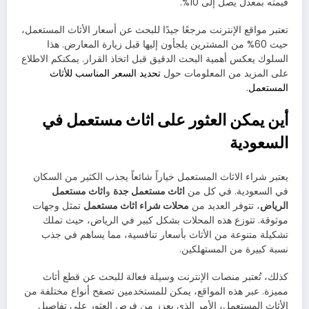
قيمته بمعدل يصل إلى 10%.
تعتبر مواقع الإنترنت مرجعًا جيدًا للبحث عن أسعار الأثاث المستعمل،
حيث 60% من المشترين يلجأون إليها قبل زيارة المعارض. هذا
السلوك يعكس أهمية البحث الدقيق قبل اتخاذ القرار. يمكنكم الاطلاع
على المزيد من المعلومات حول
تحديد السعر المناسب للأثاث
المستعمل
.
أين يمكن العثور على اثاث مستعمل في
السعودية
يعتبر شراء الاثاث المستعمل خياراً شائعاً يجذب الكثير من السكان
في السعودية. في كل من
اثاث مستعمل جدة
و
اثاث مستعمل
الرياض
، تتوفر العديد من
محلات شراء اثاث مستعمل
تمثل وجهات
موثوقة. تتوزع هذه المحلات بشكل كبير في الرياض، حيث تملك
تشكيلة متنوعة من الأثاث بأسعار تنافسية، مما يساهم في جذب
نسبة كبيرة من المستهلكين.
كذلك، تُعتبر منصات الإنترنت وسيلة فعالة للبحث عن قطع أثاث
مميزة. عبر هذه المواقع، يمكن للمستخدمين تصفح أنواع مختلفة من
الأثاث المستعمل، الأمر الذي يعزز من فرص العثور على تفاصيل