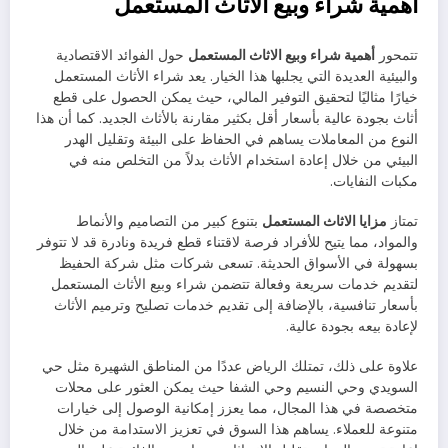
أهمية شراء وبيع الاثاث المستعمل
تتمحور
أهمية شراء وبيع الاثاث المستعمل
حول الفوائد الاقتصادية
والبيئية العديدة التي يجلبها هذا الخيار. يعد شراء الأثاث المستعمل
خيارًا مثاليًا لتحقيق التوفير المالي، حيث يمكن الحصول على قطع
أثاث بجودة عالية بأسعار أقل بكثير مقارنة بالأثاث الجديد. كما أن هذا
النوع من المعاملات يساهم في الحفاظ على البيئة وتقليل الهدر
البيئي من خلال إعادة استخدام الأثاث بدلاً من التخلص منه في
مكبات النفايات.
تمتاز
مزايا الاثاث المستعمل
بتنوع كبير من التصاميم والأنماط
والمواد، مما يتيح للأفراد فرصة لاقتناء قطع فريدة ونادرة قد لا تتوفر
بسهولة في الأسواق الحديثة. تسعى شركات مثل شركة الحفيظ
لتقديم خدمات سريعة وفعالة تتضمن شراء وبيع الأثاث المستعمل
بأسعار تنافسية، بالإضافة إلى تقديم خدمات تصليح وترميم الأثاث
لإعادة بيعه بجودة عالية.
علاوة على ذلك، تمتلك الرياض عددًا من المناطق الشهيرة مثل حي
السويدي وحي النسيم وحي الشفا حيث يمكن العثور على محلات
متخصصة في هذا المجال، مما يعزز إمكانية الوصول إلى خيارات
متنوعة للعملاء. يساهم هذا السوق في تعزيز الاستدامة من خلال