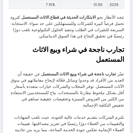
7.15%
10.93
2029
تتجه الأنظار نحو
الابتكارات الحديثة في قطاع الاثاث المستعمل
كثروة
تحمل فرصاً كبيرة للشركات وللمستهلكين على حد سواء. الاستجابة
السريعة للتغيرات في الطلب وتنفيذ الحلول التكنولوجية تلعب دورًا
رئيسيًا في تحقيق النجاح في هذا السوق الديناميكي.
تجارب ناجحة في شراء وبيع الاثاث
المستعمل
تعبّر
تجارب ناجحة في شراء وبيع الاثاث المستعمل
عن حقيقة أن
العديد من الأفراد قد وجدوا وسائل فعّالة لإنجاح معاملاتهم في سوق
الأثاث المستعمل. توفر المحلات والشركات خيارات متعددة بأسعار
أقل بشكل ملحوظ مقارنةً بالمستجدات. يتاح للمستخدمين الاستفادة
من الكثير من العروض المميزة وتخفيضات حقيقية تساهم في
تخفيض التكلفة الإجمالية.
تلتزم الشركات بتقديم خدمات عالية الجودة، حيث تلعب الشهادات
والتقييمات من العملاء دورًا رئيسيًا في تعزيز مصداقيتها. تقييمات
العملاء الإيجابية تعكس جودة الخدمة المتاحة، مما يزيد من جاذبية