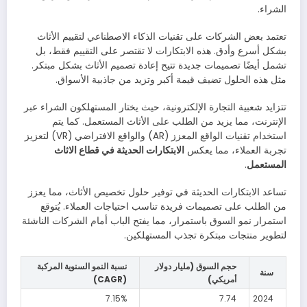
الشراء.
تعتمد بعض الشركات على تقنيات الذكاء الاصطناعي لتقييم الأثاث
بشكل أسرع وأدق. هذه الابتكارات لا تقتصر على التقييم فقط، بل
تشمل أيضًا تصميمات جديدة تتيح إعادة تصميم الأثاث بشكل مبتكر.
مثل هذه الحلول تضيف قيمة أكبر وتزيد من جاذبية الأسواق.
تتزايد شعبية التجارة الإلكترونية، حيث يختار المستهلكون الشراء عبر
الإنترنت، مما يزيد من الطلب على الأثاث المستعمل. كما يتم
استخدام تقنيات الواقع المعزز (AR) والواقع الافتراضي (VR) لتعزيز
تجربة العملاء، مما يعكس
الابتكارات الحديثة في قطاع الاثاث
المستعمل
.
تساعد الابتكارات الحديثة في توفير حلول تخصيص الأثاث، مما يعزز
من الطلب على تصميمات فريدة تناسب احتياجات العملاء. يُتوقع
استمرار نمو السوق باستمرار، مما يفتح الباب أمام الشركات الناشئة
لتطوير منتجات مبتكرة تجذب المستهلكين.
حجم السوق (مليار دولار
نسبة النمو السنوية المركبة
سنة
أمريكي)
(CAGR)
7.15%
7.74
2024