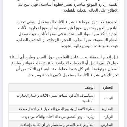
القيمة. زيارة الموقع مباشرة تعتبر خطوة أساسية؛ فهي تتيح لك
الاطلاع على الحالة الفعلية للقطعة.
الجودة تلعب دورًا مهمًا عند شراء الاثاث المستعمل. ينبغي تجنب
البائعين الذين يقدمون صورًا غير تفصيلية أو صورًا تجارية للأثاث
الجديد. تأكد من المواد المستخدمة في صنع الأثاث، حيث تفضل
القطع المصنوعة من الصلب، الحجر، الزجاج، أو الخشب الصلب،
حيث تعتبر عادة متينة وعالية الجودة.
قبل إتمام الصفقة، يجب عليك التفاوض حول السعر وطرح أي أسئلة
حول تكاليف النقل أو الخدمات الإضافية. لا تنسَ طلب فواتير سابقة
لضمان موثوقية البائع. كل هذه الخطوات تساهم في التأكد من أن
تجربتك في شراء الاثاث المستعمل تكون ناجحة ومربحة.
الخطوة
الوصف
استكشاف الأماكن المتاحة لشراء الأثاث واختيار الخيارات
البحث
المناسبة.
المقارنة
مقارنة الأسعار وتقييم القطع للحصول على أفضل صفقة.
الزيارة
زيارة الموقع للتحقق من حالة الأثاث والتأكد من جودته.
التفاوض
التفاوض على السعر واستفسار عن أي تكاليف إضافية.