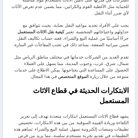
الشركات في قدرتها على تأمين الأثاث باستخدام مواد مناسبة
للحماية مثل الأغطية الفوم والكراتين، مما يضمن عدم تعرض الأثاث
لأي ضرر أثناء النقل.
يجب على الأفراد تحديد مواعيد النقل بعناية، بحيث تتوافق مع
جداولهم واحتياجاتهم الشخصية. تعتبر
كيفية نقل الاثاث المستعمل
جزءًا أساسيًا من عملية البيع والشراء، فعند حساب تكاليف النقل
ضمن ميزانية الصفقة، يساعد ذلك في تجنب المفاجآت غير السارة.
تقدم العديد من الشركات خدماتها في مختلف مناطق الرياض مثل
شمال، شرق، غرب، وجنوب المدينة، مما يسهل على العملاء
الحصول على المساعدة التي يحتاجونها. يمكن الاطلاع على خدمات
متنوعة من خلال زيارة
الموقع المتخصص
في هذا المجال.
الابتكارات الحديثة في قطاع الاثاث
المستعمل
يشهد قطاع الاثاث المستعمل ابتكارات متعددة تهدف إلى تعزيز
الكفاءة وزيادة القيمة السوقية. من بين هذه الابتكارات، تخصيص
تطبيقات ومنصات إلكترونية تسهل عملية البيع والشراء. تساهم هذه
التطبيقات في تقديم تجربة مستخدم سلسة، مما يزيد من فرص