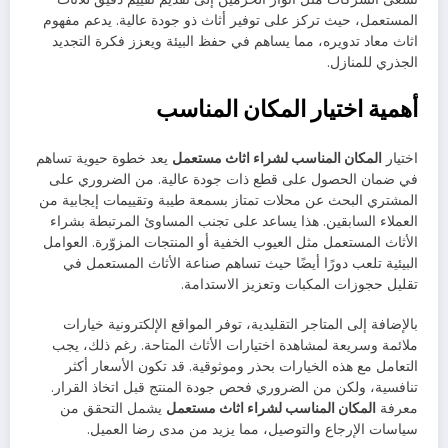
المستعمل، حيث تركز على توفير أثاث ذو جودة عالية. يدعم مفهوم
اثاث معاد تدويره، مما يساهم في حفظ البيئة ويعزز فكرة التجديد
الجذري للمنازل.
أهمية اختيار المكان المناسب
اختيار
المكان المناسب لشراء اثاث مستعمل
يعد خطوة حيوية تساهم
في ضمان الحصول على قطع ذات جودة عالية. من الضروري على
المشتري البحث عن محلات تمتاز بسمعة طيبة وتقييمات إيجابية من
العملاء السابقين. هذا يساعد على تجنب المساوئ المرتبطة بشراء
الأثاث المستعمل مثل العيوب الخفية أو المنتجات المزوّرة. العوامل
البيئية تلعب دورًا أيضًا حيث تساهم صناعة الأثاث المستعمل في
تقليل حجوزات المكبات وتعزيز الاستدامة.
بالإضافة إلى المتاجر التقليدية، توفر المواقع الإلكترونية خيارات
ملائمة وسريعة لمشاهدة اختيارات الأثاث المتاحة. رغم ذلك، يجب
التعامل مع هذه الخيارات بحذر وموثوقية. قد تكون الأسعار أكثر
تنافسية، ولكن من الضروري فحص جودة المنتج قبل اتخاذ القرار.
معرفة
المكان المناسب لشراء اثاث مستعمل
يشمل التحقق من
سياسات الإرجاع والتوصيل، مما يزيد من مدى رضا العميل.