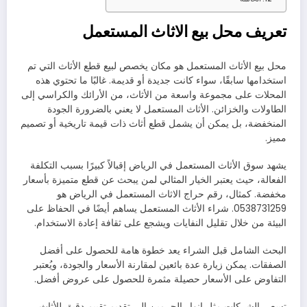
تعريف محل بيع الاثاث المستعمل
محل بيع الأثاث المستعمل هو مكان يخصص لبيع قطع الأثاث التي تم
استخدامها سابقًا، سواء كانت جديدة أو قديمة. غالبًا ما تحتوي هذه
المحلات على مجموعة واسعة من الأثاث، من الأرائك والكراسي إلى
الطاولات والخزائن. الأثاث المستعمل لا يعني بالضرورة الجودة
المنخفضة، بل يمكن أن يشمل قطع أثاث ذات قيمة تاريخية أو تصميم
مميز.
يشهد سوق الأثاث المستعمل في الرياض إقبالاً كبيرًا بسبب التكلفة
الفعالة، حيث يعتبر الخيار المثالي لمن يبحث عن قطع متميزة بأسعار
مخفضة. كمثال، رقم حراج الاثاث المستعمل في الرياض هو
0538731259. شراء الأثاث المستعمل يساهم أيضًا في الحفاظ على
البيئة من خلال تقليل النفايات ويشجع على ثقافة إعادة الاستخدام.
البحث الشامل قبل الشراء يعد خطوة هامة للحصول على أفضل
الصفقات. يمكن زيارة عدة بائعين لمقارنة الأسعار والجودة، ويُعتبر
التفاوض على الأسعار حصيلة مثمرة للحصول على عروض أفضل.
تسعى الشركات مثل انوار الحرمين إلى تقديم تقييم دقيق للأثاث