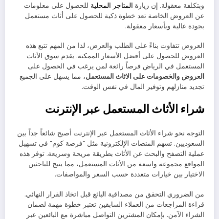
وبتكلفة معقولة. إن زيارة
المتاجر المحلية
للحصول على معلومات
عن العروض الخاصة تعد خطوة ذكية للحصول على أثاث مستعمل
بجودة عالية وبأسعار معقولة.
العروض تتفاوت بناءً على الطلب والعرض، لذا من المهم تتبع هذه
العروض للحصول على أفضل الأسعار الممكنة. يقدم سوق الأثاث
المستعمل في الرياض فرصاً رائعة لمن يرغب في الحصول على
العروض والخصومات على الاثاث المستعمل
، مما يسهل على الجميع
تجديد منازلهم وتوفير المال في نفس الوقت.
شراء الأثاث المستعمل عبر الإنترنت
التوجه نحو شراء الأثاث المستعمل عبر الإنترنت أصبح شائعاً جداً بين
السعوديين. تسهم المنصات الإلكترونية مثل “فرصة كوم” في تسهيل
عملية التصفح والبحث عن الأثاث بطريقة مريحة وسريعة. توفر هذه
المواقع مجموعة واسعة من الأثاث المستعمل، مما يتيح للباحثين
الاختيار بين خيارات متعددة حسب السعر والمواصفات.
من الضروري التحقق من مصداقية البائع قبل اتخاذ القرار النهائي.
قراءة المراجعات من العملاء السابقين تعتبر خطوة مهمة لضمان
الشراء الآمن. بإمكان المشترين التواصل مباشرة مع البائعين عبر