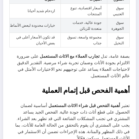
سوق
أسعار اقتصادية، تنوع
ازدحام شديد أحيانا
العتيبي
المنتجات
سوق
جودة عالية، خدمات
خيارات محدودة لبعض الأنماط
الجوهرة
متعددة للزبائن
سوق
مجموعة واسعة، تسوق
قد تكون الأسعار أعلى في
النخيل
جذاب
بعض الأحيان
بصفة عامة، تدل
تجارب العملاء مع الاثاث المستعمل
على ضرورة
الالتزام بجودة الأثاث وضمان تجربة شراء مرضية. التقدير الدقيق
لاحتياجات العملاء يساعد على توجيههم نحو الاختيارات الأمثل في
عالم الأثاث المستعمل.
أهمية الفحص قبل إتمام العملية
تعتبر
أهمية الفحص قبل شراء الاثاث المستعمل
أساسية لضمان
الحصول على قطع أثاث ذات جودة عالية. الفحص الجيد يساعد
المشتري في تجنب المشكلات الشائعة التي قد تظهر بعد الشراء.
يجب على المشتري أن يقوم بالتحقق من الحالة العامة للأثاث، بما
في ذلك المظهر والمتانة. هذه الإجراءات تضمن أن الاستثمار في
الأثاث المستعمل سيكون فعّالاً.