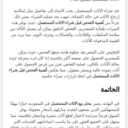
عند شراء الأثاث المستعمل، يجب الانتباه إلى تفاصيل مثل إمكانية
إرجاع الأثاث في حالة اكتشاف عيوب بعد عملية الشراء. يعتبر ذلك
جزءاً من
أهمية الفحص قبل شراء الاثاث المستعمل
، حيث توفر هذه
الميزات طمأنة للمشترين. الفحص الدقيق يمكن أن يشمل التأكد من
سلامة المكيفات، والثلاجات، والغسالات، وغرف النوم، مما يزيد من
القيمة المدفوعة للأثاث.
التفاوض على السعر يعد خطوة هامة يتبعها الفحص، حيث يمكن
للمشتري الحصول على صفقة أكثر تنافسية إذا كان لديه معرفة جيدة
بحالة الأثاث. بالتالي، عملية الفحص تعزز من فرص الحصول على
أثاث بجودة عالية وبسعر معقول، مما يعكس
أهمية الفحص قبل شراء
الاثاث المستعمل
في اتخاذ قرارات شراء حكيمة.
الخاتمة
في النهاية، يعتبر
محل بيع الاثاث المستعمل
في السعودية خيارًا مهمًا
للمستهلكين الذين يسعون لتجديد منازلهم بأسعار معقولة. يوفر
السوق فرصاً متزايدة لاختيار قطع أثاث مميزة وبأسعار تنافسية، مما
يسهل على الجميع العثور على ما يناسب احتياجاتهم. الخدمات التي
تقدمها الشركات مثل شركة الخير تضمن تجربة شراء سلسة وفعالة.