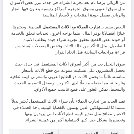
من الزبائن برضا تام بعد تجربة الشراء. في جدة، تبرز بعض الأسواق
مثل سوق العتيبي وسوق الجوهرة كمراكز رئيسية يتعاون فيها التجار
والزبائن بفضل جودة المنتجات والأسعار المناسبة.
البعض يشيد بـ
تجارب العملاء مع الاثاث المستعمل
القديمة، ويعتبرها
خيارًا اقتصاديًا يوفر المال، بينما يواجه آخرون تحديات تتعلق بالخدمة
أو جودة بعض القطع. تحقيق تجربة شراء جيدة يتطلب الانتباه
للتفاصيل، مثل التأكد من حالة الأثاث وفحص المفصلات. يُستحسن
قراءة مراجعات السابقة قبل اتخاذ القرار.
سوق النخيل يعد من أكبر أسواق الأثاث المستعمل في جدة، حيث
يحصل المشترون على تشكيلة متنوعة من قطع الأثاث بأسعار
مناسبة. غالباً ما يحمل الأثاث ذو الطابع العربي والمغربي قيمة ثقافية
وتاريخية، مما يجعله مفضلًا لدى الكثيرين. وبفضل التصميم الحديث
والبسيط، يمكن العثور على قطع تناسب جميع الأذواق.
تفيد العديد من تجارب العملاء بأن شراء الأثاث المستعمل يُعتبر بديلاً
مستدامًا للمستهلكين الذين يهتمون بالقضايا البيئية. يأخذ العملاء في
الاعتبار نصائح مثل تقدير قيمة قطع الأثاث التي يريدون بيعها
وتحضيرها بشكل جيد، كلها لاستفادة أكبر من عملية الشراء.
السوق
الميزات
العيوب