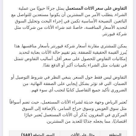
التفاوض على سعر الاثاث المستعمل
يمثل جزءًا حيويًا من عملية
الشراء. يتطلب الأمر من المشترين أن يكونوا مستعدين للتواصل مع
البائعين. النصيحة الأساسية تكمن في إجراء البحث وتحليل السوق
لتحديد الأسعار المنافسة، خاصةً عند شراء الأثاث من شركات مثل
شركة فيورنتر.
يمكن للمشتري مقارنة أسعار شركة فيورنتر بأسعار منافسيها. هذا
يُبرز القيمة الحقيقية للصفقة. يتم تقييم حالة الأثاث بعناية لتحديد
إمكانيات التفاوض للحصول على سعر أقل. أساليب التفاوض تتمثل
في تقنيات مثل الشراء بكميات أكبر أو الدفع نقدًا.
التفاوض ليس فقط حول السعر. ينبغي النظر في شروط التوصيل أو
الضمان، التي قد تؤثر بشكل إيجابي على الصفقة النهائية. من
الضروري تأكيد جميع التفاصيل كتابيًا لتجنب أي سوء فهم.
تُعتبر الرياض وجهة حديثة لشراء الأثاث المستعمل، حيث تضم أسواقاً
مثل سوق العويس وسوق حراج السامر، بالإضافة إلى السوق
المركزي في المغرون. يُذكر أن الأثاث المستعمل يُعتبر خيارًا
اقتصاديًا، مما يجعله جذابًا للعديد من المشترين.
المنطقة
مثال على الأثاث
السعر المتوقع (SAR)