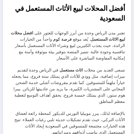
أفضل المحلات لبيع الأثاث المستعمل في
السعودية
تعتبر مدن الرياض وجدة من أبرز الوجهات للعثور على
افضل محلات
لبيع الاثاث المستعمل
. يُعد موقع
فرصة كوم
واحداً من الخيارات
الرائدة، حيث يجذب الكثيرين لبيع وشراء الأثاث المستعمل بأسعار
تنافسية وجودة عالية. تتميز المنصة بتوفير بيئة موثوقة وآمنة مع
إمكانية المفاوضة المباشرة على الأسعار.
تسعى العديد من محلات
اثاث مستعمل
في الرياض وجدة لتقديم
ميزات إضافية، مثل وودي للأثاث الذي يمتلك ستة فروع، مما يجعله
خياراً ملهماً للمتسوقين. كما تقدم مفروشات آشلي خدمة الشحن
المجاني على المشتريات الكبيرة، ما يزيد من جاذبيتها للزبائن. بيبرا
هوم ستور، الذي يمتلك خمسة فروع، يحقق أهداف التوسع لتغطية
معظم المناطق.
بالإضافة لذلك، يبرز موبيليا النورس للديكور كمحطة رائعة لعشاق
الأثاث التركي، حيث تقدم تشكيلات حديثة تلبي رغبات العملاء. تتيح
هذه الخيارات مجتمعة للمتسوقين في السعودية إيجاد الأثاث
المستعمل الذي يناسب أذواقهم وميزانياتهم.