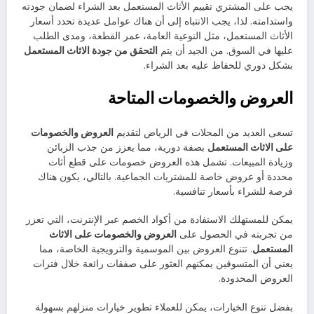
يجب على المشتري تقييم الأثاث المستعمل بعد الشراء لضمان جودته
واستدامته. لذا، يجب الانتباه إلى أن هناك عوامل عديدة تحدد أسعار
الأثاث المستعمل، مثل النوعية العامة، عمر القطعة، ومدى الطلب
عليها في السوق. من الجيد أن يتم
التحقق من جودة الاثاث المستعمل
بشكل دوري للحفاظ عليه بعد الشراء.
العروض والخصومات المتاحة
تسعى العديد من المحلات في الرياض لتقديم
العروض والخصومات
على الاثاث المستعمل
بصفة دورية، مما يعزز من جذب الزبائن
وزيادة المبيعات. تشمل هذه العروض خصومات على قطع أثاث
محددة أو عروض خاصة للمشتريات الجماعية. بالتالي، يكون هناك
فرصة للشراء بأسعار تنافسية.
يمكن للمستهلك الاستفادة من أكواد الخصم عبر الإنترنت، التي تعزز
من تجربته في الحصول على
العروض والخصومات على الاثاث
المستعمل
. تتنوع العروض بين الموسمية والترويجية الخاصة، مما
يعني أن المتسوقين يمكنهم العثور على صفقات رائعة خلال فترات
العروض المحدودة.
بفضل تنوع الخيارات، يمكن للعملاء تطوير خيارات منزلهم بسهولة