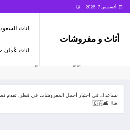
لتجاوز
أغسطس 7, 2026
لى
لمحتوى
اثاث السعودي
أثاث و مفروشات
اثاث عُمان
تصنيف: مفروشات قطر
نساعدك في اختيار أجمل المفروشات في قطر، تقدم نصائح
هنا! 🛋️🇶🇦