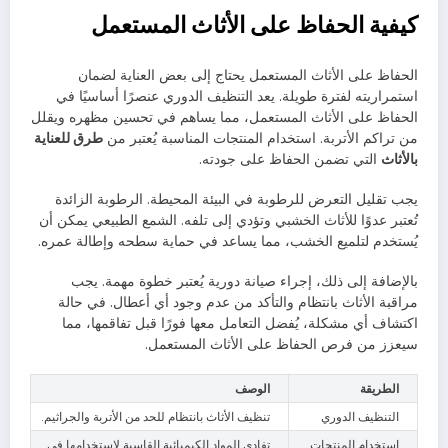
كيفية الحفاظ على الأثاث المستعمل
الحفاظ على الأثاث المستعمل يحتاج إلى بعض العناية لضمان
استمراريته لفترة طويلة. يعد التنظيف الدوري عنصرًا أساسيًا في
الحفاظ على الأثاث المستعمل، مما يساهم في تحسين مظهره ويقلل
من تراكم الأتربة. استخدام المنتجات المناسبة يُعتبر من
طرق للعناية
بالأثاث
التي تضمن الحفاظ على جودته.
يجب تقليل التعرض للرطوبة في البيئة المحيطة. الرطوبة الزائدة
تُعتبر عدوًا للأثاث الخشبي وتؤدي إلى تلفه. الشمع الطبيعي يمكن أن
يُستخدم لتلميع الخشب، مما يساعد في حماية سطحه وإطالة عمره.
بالإضافة إلى ذلك، إجراء صيانة دورية يُعتبر خطوة مهمة. يجب
مراقبة الأثاث بانتظام والتأكد من عدم وجود أي أعطال. في حالة
اكتشاف أي مشكلة، يُفضل التعامل معها فورًا قبل تفاقمها، مما
سيعزز من فرص الحفاظ على الأثاث المستعمل.
الطريقة
الوصف
التنظيف الدوري
تنظيف الأثاث بانتظام للحد من الأتربة والجراثيم.
استخدام المنتجات
تفادي المواد الكيميائية القاسية لاستخدامها في