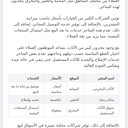
العملاء من مختلف المناطق مثل المنامة والجفير والمحرق ينجذبون
لهذه المتاجر.
تؤمن الشركات الكثير من الخيارات بأسعار تناسب ميزانية
المشترين، بالإضافة إلى توفير خدمة التوصيل المجاني. إضافة إلى
ذلك، تقدم هذه المتاجر خدمات ما بعد البيع مثل استبدال المنتجات
المعيبة، مما يزيد من ثقة العملاء.
مع وجود مخزون كبير من الأثاث، يساعد الموظفون العملاء على
اختيار القطع المناسبة حسب ذوقهم وحاجتهم. تقدم بعض المتاجر
خدمات الإصلاح والتجديد للأثاث المستعمل حتى يبقى في حالة جيدة
ويعكس الجودة العالية.
اسم المتجر
الموقع
الأسعار
الخدمات
أسعار
توصيل ورعاية ما بعد
الأثاث البحريني
المنامة
مناسبة
البيع
متاجر يديك
الجفير
تنافسية
تجديد وإصلاح
تسوق الأثاث
استبدال المنتجات
المحرق
معقولة
المستعمل
المعيبة
بالإضافة إلى ذلك، توفر شراكات محلية مميزة في الأسواق لبيع