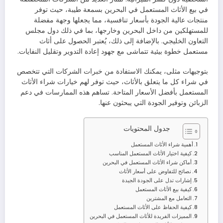
في بيع الأثاث المستعمل في البحرين بسمعة طيبة، حيث توفر
منتجات عالية الجودة بأسعار تنافسية، مما يجعلها وجهة مفضلة
للمستهلكين من داخل البحرين وخارجها، بما في ذلك دول مجلس
التعاون الخليجي. بالإضافة إلى ذلك، يُعتبر الحصول على أثاث
مستعمل خطوة بيئية تتماشى مع جهود إعادة التدوير وتقليل النفايات.
بتوجيهات مثلى، يمكنك الاستفادة من خبرات الشركات التي تتخصص
في شراء كل ما يتعلق بالأثاث، حيث توفر لهم خيارات شراء الأثاث
المستعمل بأفضل الأسعار المتاحة. تساهم هذه الممارسات في دعم
الزبائن وتوفير الجودة التي يبحثون عنها.
جدول المحتويات
أهمية شراء الأثاث المستعمل
كيفية اختيار الأثاث المستعمل المناسب
أماكن شراء الأثاث المستعمل في البحرين
نصائح للتفاوض على أسعار الأثاث
إشارات تدل على الجودة الجيدة
كيفية بيع الأثاث المستعمل
التعامل مع المشترين
كيفية الحفاظ على الأثاث المستعمل
المميزات الفريدة للأثاث المستعمل في البحرين