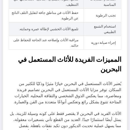
المناسبة
التنظيف.
حفظ الأثاث في مناطق جافة لتقليل التلف الناتج
تجنب الرطوبة
عن الرطوبة.
استخدام الشمع
تلميع الأثاث الخشبي لإطالة عمره وحمايته.
الطبيعي
مراقبة الأثاث وإصلاحه عند الحاجة للحفاظ على
إجراء صيانة دورية
حالته.
المميزات الفريدة للأثاث المستعمل في
البحرين
يُعتبر الأثاث المستعمل في البحرين خيارًا مثيرًا وذكيًا للكثير من
السكان. توفر مزايا الأثاث المستعمل في البحرين تصاميم فريدة
ومعاصرة، مما يعكس الذوق الشخصي والثقافة المحلية. الخيارات
المتاحة تتنوع بشكل رائع وتعكس أنواعًا متعددة من الفن والعمارة.
الأثاث الفريد في البحرين لا يقتصر فقط على كونه وسيلة للزينة، بل
يمثل أيضًا استثمارًا جيدًا. العديد من القطع تأتي بتسعيرات معقولة،
مما يسهل عملية تحديث الديكور دون تكبد نفقات باهظة. بفضل