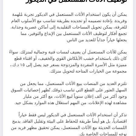
يمكن أن يكون استخدام الأثاث المستعمل في الديكور تجربة مُلهمة
وفريدة. بإعادة تصميمه أو تجديده بطريقة تتناسب مع الأسلوب العام
للغرفة، يمكن تحويل المساحات التقليدية إلى أماكن عصرية وجذابة.
تجمع أفكار لتوظيف الأثاث المستعمل بين الإبداع والتوفير، مما
يجعلها خياراً جذاباً للعديد من الناس.
يمكن للأثاث المستعمل أن يضيف لمسات فنية وجمالية لمنزلك. سواءً
كان ذلك باستخدام خشب الأبلكاش القوي والخفيف، أو اقتناء قطع
مميزة مثل الأسرة المفردة والمزدوجة بسعر جيد يصل إلى ١٥ د.ك.،
مجموعة من الخيارات المتاحة لتحويل منزلك.
تلتزم العديد من المنصات ببيع الأثاث المستعمل، مما يجعل من
السهل العثور على القطع التي تناسب ذوقك. تُظهر إحصائيات السوق
وجود أكثر من ألف إعلان سنوياً لبيع الأثاث، مع أكثر من مليار
مشاهدة لهذه الإعلانات. من المهم استغلال هذه الموارد بشكل جيد.
تذكر أن استخدام الأثاث المستعمل في الديكور ليس فقط خياراً
اقتصادياً، بل هو أيضاً طريقة للحفاظ على البيئة وتقليل الفاقد. بدمج
اللمسات الحديثة مع الأثاث المستعمل، يمكن تحقيق مظهر فريد من
نوعه للمساحات الخاصة بك.