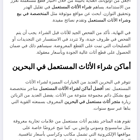
اجعل من أولوياتك العناية بالبيئة من خلال اختيار قطع مستعملة تعزز
من الاستدامة. يساهم
شراء الأثاث المستعمل
في تقليل الهدر
وتحقيق التوازن. ابحث عن مواقع موثوقة مثل
المتخصصة في بيع
وشراء الأثاث المستعمل
وتقدم نصائح مفيدة.
في النهاية، تأكد من الفحص الجيد للأثاث قبل الشراء. يجب أن يتم
الفحص في ظروف جيدة، ولا تتردد في الاستفسار عن التجديدات أو
التصليحات التي تمت على القطع المعروضة. سيساهم ذلك في ضمان
الحصول على قطع أثاث عالية الجودة وبأسعار معقولة.
أماكن شراء الأثاث المستعمل في البحرين
تتوفر في البحرين العديد من الخيارات المميزة لشراء الأثاث
المستعمل. تعد
أفضل أماكن لشراء الأثاث المستعمل
متاجر متخصصة
تبيع بشكل دائم مجموعة متنوعة من الأثاث. يفضل العديد من الزبائن
زيارة
متجر أثاث مستعمل في البحرين
المعروف بسمعته القوية التي
بناها عبر سبع سنوات.
تقوم هذه المتاجر بتقديم أثاث مستعمل من علامات تجارية معروفة
مثل سامسونج وسوني وإتش بي. كما تتيح عروضًا خاصة على
مواقعها الإلكترونية التي تشمل مكاتب وكراسي بأسعار تنافسية.