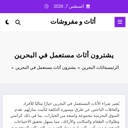
لتجاوز
أغسطس 7, 2026
لى
لمحتوى
أثاث و مفروشات
يشترون أثاث مستعمل في البحرين
الرئيسية
اثاث البحرين
يشترون أثاث مستعمل في البحرين
يُعتبر شراء الأثاث المستعمل في البحرين خيارًا مثاليًا للأفراد
والعائلات الباحثين عن طرق ميسورة التكلفة لتأثيث منازلهم. تقدم
السوق البحرينية مجموعة واسعة من الخيارات، بما في ذلك كراسي
وطاولات الطعام والمكاتب والأرائك، مما يسهل تحقيق الاحتياجات
الشخصية دون كسر الميزانية. تمتاز العديد من الشركات المتخصصة