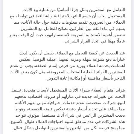
التعامل مع المشترين يمثل جزءًا أساسيًا من عملية بيع الأثاث
المستعمل. يجب أن يتسم البائع بالاحترافية والشفافية في تواصله مع
العملاء. من الضروري تقديم معلومات دقيقة حول حالة الأثاث، مما
يسهم في بناء الثقة بين الطرفين. نصائح للتعامل مع المشترين
تتضمن أهمية الاستجابة السريعة لاستفساراتهم، حيث أن الوقت يعتبر
عاملًا مهمًا في اتخاذ القرار الشرائي.
عند الحديث عن كيفية التعامل مع العملاء، يفضل أن يكون لديك
خيارات دفع متنوعة سهلة ومرنة. تسهيل عملية التوصيل يعكس
اهتمامك بخدمة العملاء ويزيد من فرص إتمام الصفقة. يجب أن تقدم
للمشترين الفوائد الفعلية للمنتجات المعروضة، مثل كون بعض الأثاث
الفاخر بأسعار منافسة أو إمكانية إعادة التدوير.
يتزايد اهتمام العملاء بشراء الأثاث المستعمل لأسباب متعددة، تشمل
البحث عن تغييرات جديدة في منازلهم أو ظروف اقتصادية تدفعهم
للبيع. شركات متخصصة تقدم خدمات احترافية تتولى تقييم الأثاث،
مما يساعد على تحديد أسعار دقيقة تعكس قيمته الحقيقية، وهو ما
يجذب المشترين الراغبين في شراء أثاث مستعمل موثوق. تتواجد
هذه الشركات في عدة مناطق لتلبية احتياجات العملاء طوال الأسبوع،
مما يمنح فرصة لكل من البائعين والمشترين للتواصل بشكل فعال.