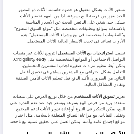
تسعير الأثاث بشكل معقول هو خطوة حاسمة. الأثاث ذو المظهر
الجيد يعزز من فرصة البيع بسرعة، لذا من المهم تحضير الأثاث
بشكل جيد. ينبغي على البائعين البحث عن الأسعار المناسبة
بالاستعانة بمواقع وتطبيقات متخصصة مثل “موقع السوق المفتوح”
و”التطبيقات المتخصصة في بيع وشراء الأثاث المستعمل”. هذه
الأدوات تساعد في تحديد الأسعار الحالية للأثاث المستعمل.
تشمل
استراتيجيات بيع الأثاث المستعمل
الترويج للأثاث عبر منصات
التواصل الاجتماعي أو المواقع المتخصصة مثل eBay وCraigslist.
يمكن أيضًا تنظيم مزادات صغيرة لجذب المشترين المحتملين.
التعامل بشكل احترافي مع المشترين يساهم في تحقيق أفضل
النتائج. من الضروري تأكيد الدفع قبل تسليم الأثاث لتأمين الصفقة
وتفادي المشاكل المالية.
تعزيز
تسويق الأثاث المستخدم
من خلال توزيع العرض على منصات
متعددة يزيد من فرص البيع بسرعة وبسعر جيد. عند عدم القدرة على
البيع، يمكن التفكير في التبرع أو إعادة تدوير الأثاث لدعم المجتمع
وتقليل النفايات. مع مراعاة النصائح المتعلقة بالسلامة، مثل اختيار
مواقع اجتماع عامة وآمنة، يمكن العمل على تحقيق عملية بيع ناجحة.