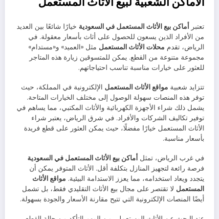
الأماكن الشعبية لبيع الأثاث المستعمل
تعتبر
أماكن بيع الأثاث المستعمل في السعودية
خيارًا شائعًا بين العديد
من الأفراد الذين يسعون للحصول على أثاث بأسعار معقولة. في
الرياض، تقدم
محلات الأثاث المستعمل
مثل «العميد» و«مستدام»
مجموعة متنوعة من القطع. يمكن للمتسوقين زيارة هذه المتاجر
للعثور على خيارات مناسبة تناسب احتياجاتهم.
تتزايد شعبية
مواقع الأثاث المستعمل
الإلكترونية في المملكة، حيث
توفر هذه المنصات سهولة الوصول إلى مختلف الخيارات المتاحة.
يشمل ذلك شراء الأجهزة الكهربائية والأثاث المكتبي، مما يساهم في
توفير تكاليف الشركات والأفراد. في شرق الرياض، يعتبر شراء
الأثاث المستعمل خيارًا مفضلًا، حيث يمكن العثور على قطع فريدة
بأسعار مناسبة.
في غرب الرياض، تمثل
أماكن بيع الأثاث المستعمل في السعودية
فرصة رائعة لتجهيز المنازل بتكلفة أقل. الأثاث المتوفر يمكن أن
يتجدد ويعاد استخدامه، مما يعزز الاستدامة البيئية.
مواقع الأثاث
المستعمل
لا تقتصر على مجال بيع الأثاث التقليدي فقط، بل تشمل
أيضًا المنصات الإلكترونية التي تتيح مقارنة الأسعار والجودة بسهولة.
عند البحث عن الأثاث المستعمل، من المهم التأكد من حالة القطع