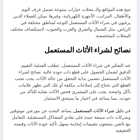
تتيح هذه المواقع والـ محلات خيارات متنوعة تشمل غرف النوم
والأطفال، المراتب، الأجهزة الكهربائية، وغيرها. يمكن للعملاء الذين
يرغبون في شراء الأثاث المستعمل التوجه لمناطق مختلفة في
الرياض، مثل الشمال والشرق والغرب والجنوب، لاستكشاف مختلف
المحلات المتخصصة.
نصائح لشراء الأثاث المستعمل
عند التفكير في شراء الأثاث المستعمل، تتطلب العملية التقييم
الدقيق لضمان الحصول على قطع ذات جودة عالية. نصائح لشراء
الأثاث المستعمل تتضمن بداية التحقق من حالة الأثاث. يجب تجنب
القطع التي تحتاج إلى إصلاحات مكلفة أو تلك التي تظهر علامات
تآكل واضحة. يجب على المشتري فحص الأثاث بعناية للتأكد من
جودته، مما يساعد في اختيار ما يستحق الاستثمار.
في
دليل شراء الأثاث المستعمل
, يساعد البحث عن موزعين موثوقين
وشركات ذات سمعة جيدة على تفادي المشاكل المستقبلية. التعامل
مع بائعين يتمتعون بتقييمات إيجابية يسهل تأكيد جودة الأثاث وقيمته
الحقيقية.