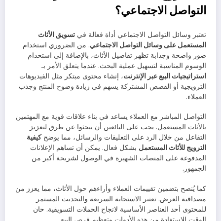
التواصل الاجتماعي؟
تعتبر وسائل التواصل الاجتماعي أداة فعالة في
تسويق الأثاث
المستعمل على وسائل التواصل الاجتماعي
. من الضروري استخدام
صور واضحة وجذابة تظهر تفاصيل الأثاث، بالإضافة إلى استخدام
الوسوم المناسبة لتسهيل عملية البحث. عندما يتعلق الأمر بـ
استراتيجيات البيع عبر الإنترنت
، إنشاء محتوى مبتكر مثل الفيديوهات
الترويجية أو القصص المشتركة يسهم في زيادة وضوح المنتج وجذب
العملاء.
التواصل المباشر مع العملاء يساعد في بناء علاقات قوية مع المهتمين
بالأثاث المستعمل. يجب على البائعين أن يبحثوا عن طرق لتعزيز
التفاعل من خلال الرد على التعليقات والرسائل، مما يوضح
كيفية
الترويج للأثاث المستعمل
بشكل فعال. يمكن أن تساهم الإعلانات
المدفوعة على المنصات الشهيرة في الوصول لشريحة أكبر من
الجمهور.
كما يُنصح بتضمين تقييمات العملاء وأراءهم حول الأثاث، مما يعزز من
مصداقية العرض. تعتبر الاستجابة السريعة والتحديث المستمر
للمحتوى أحد العناصر الأساسية لانجاح الحملات التسويقية. حان
الوقت للاستفادة من هذه الأدوات وتعظيم فرص البيع.