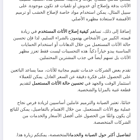
الأثاث بدقة وإصلاح أي خدوش أو تلفيات قد تكون موجودة. على
سبيل المثال، يمكن استخدام مواد خاصة لإصلاح الخشب أو ترميم
الأقمشة لاستعادة مظهره الأصلي.
إضافةً إلى ذلك، تساهم
كيفية إصلاح الأثاث المستخدم
في زيادة
قيمته. الكبير من الأشخاص يهتمون بالشراء السليم، لذا فإن تحسين
حالة الأثاث المستعمل من خلال الدهانات أو استخدام الحمايات
المناسبة يبدو خياراً ذكياً. هذه التحسينات ليست فقط تعزز مظهر
الأثاث بل تسهم أيضاً في جذب المشترين المحتملين.
تقدم بعض الشركات خدمات تقييم مجانية للأثاث، مما يساعد البائعين
على الحصول على فكرة دقيقة عن السعر العادل. يمكن للعملاء
استثمار الوقت والجهد في
تحسين حالة الأثاث المستعمل
لتقديم
قطعة غنية بالمزايا والشخصية.
ختامًا، تعتبر الصيانة والترميم عاملين أساسيين لزيادة فرص نجاح
عملية بيع الأثاث المستعمل. من خلال الاهتمام بالتفاصيل، يمكن للبائع
أن يكون واثقًا من الحصول على أفضل الأسعار والخدمات من
الشركات المتخصصة.
لتفاصيل أكثر حول الصيانة والخدمات
المتخصصة، يمكنكم زيارة هذا.