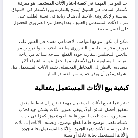
أحد العوامل المهمة في
كيفية اختيار الأثاث المستعمل
هو معرفة
الأسعار السائدة في السوق. يُنصح بالتقارنة بين الأسعار في الأسواق
المحلية والإلكترونية. يلاحظ أن هناك زيادة في نسبة الطلب على
شراء الأثاث المستعمل والعتيق، وهذا يجعل من الضروري الحصول
على أفضل صفقة.
يمكن أن تكون مواقع التواصل الاجتماعي مفيدة في العثور على
عروض مجزية. لذا، من الضروري متابعة التحديثات والعروض من
البائعين المختلفين. مقارنة جودة القطع المتاحة يساعد في إتاحة
الفرصة للمساومة على الأسعار، مما يجعل عملية الشراء أكثر
اقتصادية. بالنظر إلى المخاطر المحتملة، تقييم الأثاث المستعمل قبل
الشراء يمكن أن يوفر حماية من الخسائر المالية.
كيفية بيع الأثاث المستعمل بفعالية
تعتبر عملية بيع الأثاث المستعمل مهمة تحتاج إلى تخطيط دقيق
لتحقيق أفضل النتائج. أولاً، ينبغي تصوير الأثاث بشكل جيد لجذب
المشترين، حيث تلعب الصور عالية الجودة دورًا كبيرًا في جذب
الانتباه. يفضل توضيح حالة القطع بوضوح، وتصنيف الأثاث إلى ثلاث
فئات رئيسية:
الأثاث شبه الجديد
، و
الأثاث المستعمل بحالة جيدة
،
و
الأثاث المستعمل بحالة عادلة أو سيئة
.